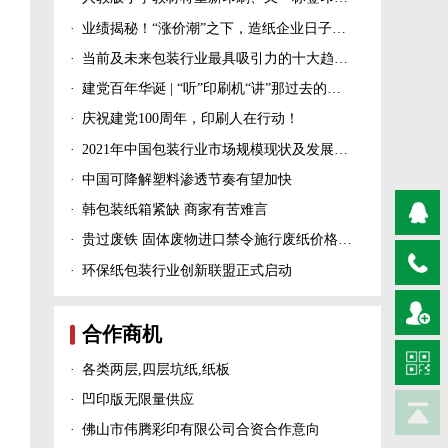
·
业绩揭秘！“涨价潮”之下，造纸企业日子过得怎么样？
·
当前及未来包装行业最具吸引力的十大趋势！
·
建党百年华诞 | “听”印刷机“讲”那过去的峥嵘岁月！
·
庆祝建党100周年，印刷人在行动！
·
2021年中国包装行业市场规模现状及发展趋势分析
·
中国可降解塑料渗透节奏有望加快
·
韩包装纸箱紧缺 商家有苦难言
·
贵过废铁 固体废物进口禁令施行废纸价格上涨！
·
环保纸包装行业创新联盟正式启动
合作商机
·
各类两层,四层坑纸,纸板
·
凹印版无限量供应
·
佛山市伟腾彩印有限公司合资合作意向