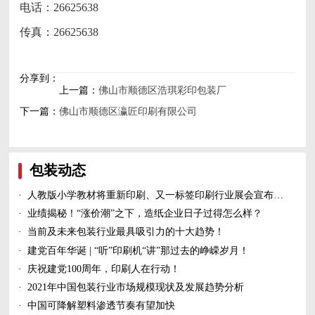
电话：26625638
传真：26625638
分享到：
上一篇：
佛山市顺德区浩琪彩印包装厂
下一篇：
佛山市顺德区瀛匠印刷有限公司
包装动态
·
人教版小学教材将重新印刷、又一标签印刷行业展会宣布延期、5家造纸及包装印刷富豪上榜新财富500富人榜......
·
业绩揭秘！“涨价潮”之下，造纸企业日子过得怎么样？
·
当前及未来包装行业最具吸引力的十大趋势！
·
建党百年华诞 | “听”印刷机“讲”那过去的峥嵘岁月！
·
庆祝建党100周年，印刷人在行动！
·
2021年中国包装行业市场规模现状及发展趋势分析
·
中国可降解塑料渗透节奏有望加快