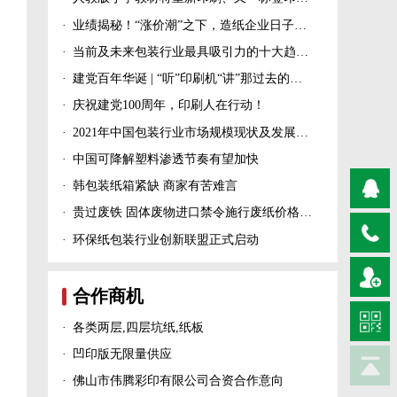
·
业绩揭秘！“涨价潮”之下，造纸企业日子过得怎么样？
·
当前及未来包装行业最具吸引力的十大趋势！
·
建党百年华诞 | “听”印刷机“讲”那过去的峥嵘岁月！
·
庆祝建党100周年，印刷人在行动！
·
2021年中国包装行业市场规模现状及发展趋势分析
·
中国可降解塑料渗透节奏有望加快
·
韩包装纸箱紧缺 商家有苦难言
·
贵过废铁 固体废物进口禁令施行废纸价格上涨！
·
环保纸包装行业创新联盟正式启动
合作商机
·
各类两层,四层坑纸,纸板
·
凹印版无限量供应
·
佛山市伟腾彩印有限公司合资合作意向