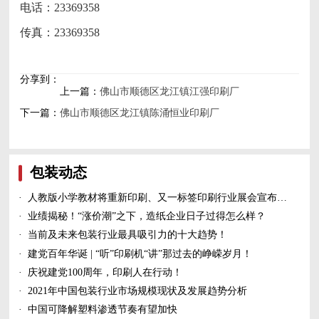
电话：23369358
传真：23369358
分享到：
上一篇：
佛山市顺德区龙江镇江强印刷厂
下一篇：
佛山市顺德区龙江镇陈涌恒业印刷厂
包装动态
·
人教版小学教材将重新印刷、又一标签印刷行业展会宣布延期、5家造纸及包装印刷富豪上榜新财富500富人榜......
·
业绩揭秘！“涨价潮”之下，造纸企业日子过得怎么样？
·
当前及未来包装行业最具吸引力的十大趋势！
·
建党百年华诞 | “听”印刷机“讲”那过去的峥嵘岁月！
·
庆祝建党100周年，印刷人在行动！
·
2021年中国包装行业市场规模现状及发展趋势分析
·
中国可降解塑料渗透节奏有望加快