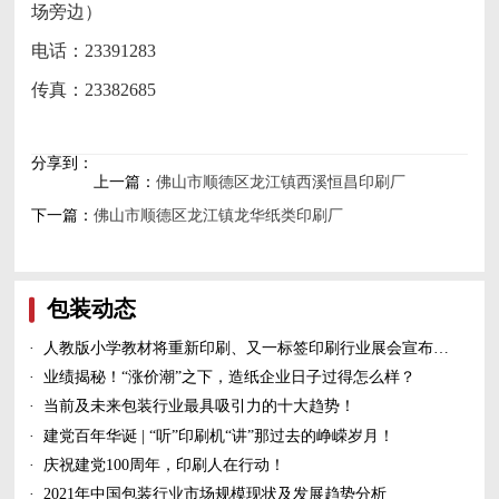
场旁边）
电话：23391283
传真：23382685
分享到：
上一篇：
佛山市顺德区龙江镇西溪恒昌印刷厂
下一篇：
佛山市顺德区龙江镇龙华纸类印刷厂
包装动态
·
人教版小学教材将重新印刷、又一标签印刷行业展会宣布延期、5家造纸及包装印刷富豪上榜新财富500富人榜......
·
业绩揭秘！“涨价潮”之下，造纸企业日子过得怎么样？
·
当前及未来包装行业最具吸引力的十大趋势！
·
建党百年华诞 | “听”印刷机“讲”那过去的峥嵘岁月！
·
庆祝建党100周年，印刷人在行动！
·
2021年中国包装行业市场规模现状及发展趋势分析