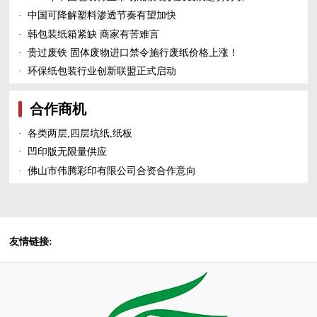
·
中国可降解塑料渗透节奏有望加快
·
韩包装纸箱紧缺 商家有苦难言
·
贵过废铁 固体废物进口禁令施行废纸价格上涨！
·
环保纸包装行业创新联盟正式启动
合作商机
·
各类两层,四层坑纸,纸板
·
凹印版无限量供应
·
佛山市伟腾彩印有限公司合资合作意向
友情链接: