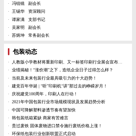
·
冯锐镜 副会长
·
王锡华 资深顾问
·
谭家满 支部书记
·
吴家明 副会长
·
苏炳坤 常务副会长
包装动态
·
人教版小学教材将重新印刷、又一标签印刷行业展会宣布延期、5家造纸及包装印刷富豪上榜新财富500富人榜......
·
业绩揭秘！“涨价潮”之下，造纸企业日子过得怎么样？
·
当前及未来包装行业最具吸引力的十大趋势！
·
建党百年华诞 | “听”印刷机“讲”那过去的峥嵘岁月！
·
庆祝建党100周年，印刷人在行动！
·
2021年中国包装行业市场规模现状及发展趋势分析
·
中国可降解塑料渗透节奏有望加快
·
韩包装纸箱紧缺 商家有苦难言
·
贵过废铁 固体废物进口禁令施行废纸价格上涨！
·
环保纸包装行业创新联盟正式启动