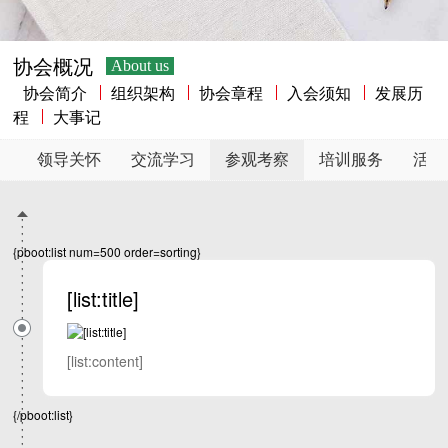
协会概况
About us
协会简介
组织架构
协会章程
入会须知
发展历
程
大事记
领导关怀
交流学习
参观考察
培训服务
活动
{pboot:list num=500 order=sorting}
[list:title]
[list:content]
{/pboot:list}