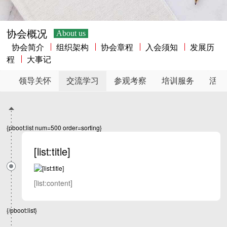
协会概况
About us
协会简介
组织架构
协会章程
入会须知
发展历
程
大事记
领导关怀
交流学习
参观考察
培训服务
活动
{pboot:list num=500 order=sorting}
[list:title]
[list:content]
{/pboot:list}