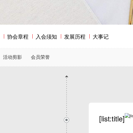
构
协会章程
入会须知
发展历程
大事记
活动剪影
会员荣誉
[list:title]