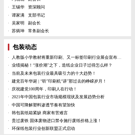
·
王锡华 资深顾问
·
谭家满 支部书记
·
吴家明 副会长
·
苏炳坤 常务副会长
包装动态
·
人教版小学教材将重新印刷、又一标签印刷行业展会宣布延期、5家造纸及包装印刷富豪上榜新财富500富人榜......
·
业绩揭秘！“涨价潮”之下，造纸企业日子过得怎么样？
·
当前及未来包装行业最具吸引力的十大趋势！
·
建党百年华诞 | “听”印刷机“讲”那过去的峥嵘岁月！
·
庆祝建党100周年，印刷人在行动！
·
2021年中国包装行业市场规模现状及发展趋势分析
·
中国可降解塑料渗透节奏有望加快
·
韩包装纸箱紧缺 商家有苦难言
·
贵过废铁 固体废物进口禁令施行废纸价格上涨！
·
环保纸包装行业创新联盟正式启动