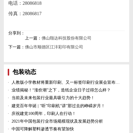
电话：28086818
传真：28086817
分享到：
上一篇：
佛山颐达科技股份有限公司
下一篇：
佛山市顺德区江沣彩印有限公司
包装动态
·
人教版小学教材将重新印刷、又一标签印刷行业展会宣布延期、5家造纸及包装印刷富豪上榜新财富500富人榜......
·
业绩揭秘！“涨价潮”之下，造纸企业日子过得怎么样？
·
当前及未来包装行业最具吸引力的十大趋势！
·
建党百年华诞 | “听”印刷机“讲”那过去的峥嵘岁月！
·
庆祝建党100周年，印刷人在行动！
·
2021年中国包装行业市场规模现状及发展趋势分析
·
中国可降解塑料渗透节奏有望加快