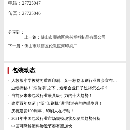
电话：27725047
传真：27725046
分享到：
上一篇：
佛山市顺德区荣兴塑料制品有限公司
下一篇：
佛山市顺德区伦教恒河印刷厂
包装动态
·
人教版小学教材将重新印刷、又一标签印刷行业展会宣布延期、5家造纸及包装印刷富豪上榜新财富500富人榜......
·
业绩揭秘！“涨价潮”之下，造纸企业日子过得怎么样？
·
当前及未来包装行业最具吸引力的十大趋势！
·
建党百年华诞 | “听”印刷机“讲”那过去的峥嵘岁月！
·
庆祝建党100周年，印刷人在行动！
·
2021年中国包装行业市场规模现状及发展趋势分析
·
中国可降解塑料渗透节奏有望加快