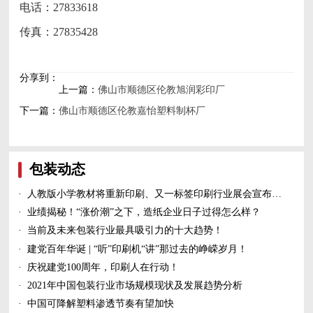
电话：27833618
传真：27835428
分享到：
上一篇：
佛山市顺德区伦教旭润彩印厂
下一篇：
佛山市顺德区伦教嘉怡塑料制杯厂
包装动态
·
人教版小学教材将重新印刷、又一标签印刷行业展会宣布延期、5家造纸及包装印刷富豪上榜新财富500富人榜......
·
业绩揭秘！“涨价潮”之下，造纸企业日子过得怎么样？
·
当前及未来包装行业最具吸引力的十大趋势！
·
建党百年华诞 | “听”印刷机“讲”那过去的峥嵘岁月！
·
庆祝建党100周年，印刷人在行动！
·
2021年中国包装行业市场规模现状及发展趋势分析
·
中国可降解塑料渗透节奏有望加快