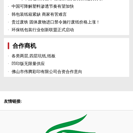
·
中国可降解塑料渗透节奏有望加快
·
韩包装纸箱紧缺 商家有苦难言
·
贵过废铁 固体废物进口禁令施行废纸价格上涨！
·
环保纸包装行业创新联盟正式启动
合作商机
·
各类两层,四层坑纸,纸板
·
凹印版无限量供应
·
佛山市伟腾彩印有限公司合资合作意向
友情链接: