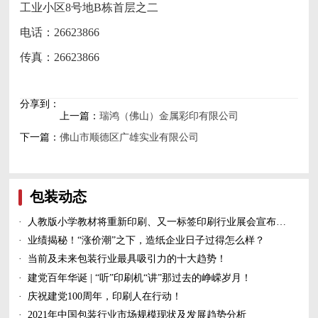
工业小区8号地B栋首层之二
电话：26623866
传真：26623866
分享到：
上一篇：
瑞鸿（佛山）金属彩印有限公司
下一篇：
佛山市顺德区广雄实业有限公司
包装动态
·
人教版小学教材将重新印刷、又一标签印刷行业展会宣布延期、5家造纸及包装印刷富豪上榜新财富500富人榜......
·
业绩揭秘！“涨价潮”之下，造纸企业日子过得怎么样？
·
当前及未来包装行业最具吸引力的十大趋势！
·
建党百年华诞 | “听”印刷机“讲”那过去的峥嵘岁月！
·
庆祝建党100周年，印刷人在行动！
·
2021年中国包装行业市场规模现状及发展趋势分析