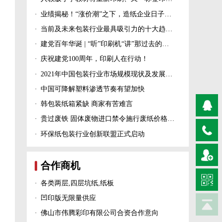
·
业绩揭秘！“涨价潮”之下，造纸企业日子过得怎么样？
·
当前及未来包装行业最具吸引力的十大趋势！
·
建党百年华诞 | “听”印刷机“讲”那过去的峥嵘岁月！
·
庆祝建党100周年，印刷人在行动！
·
2021年中国包装行业市场规模现状及发展趋势分析
·
中国可降解塑料渗透节奏有望加快
·
韩包装纸箱紧缺 商家有苦难言
·
贵过废铁 固体废物进口禁令施行废纸价格上涨！
·
环保纸包装行业创新联盟正式启动
合作商机
·
各类两层,四层坑纸,纸板
·
凹印版无限量供应
·
佛山市伟腾彩印有限公司合资合作意向