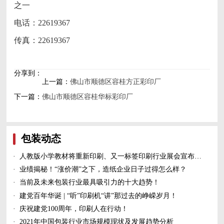
之一
电话：22619367
传真：22619367
分享到：
上一篇：
佛山市顺德区容桂方正彩印厂
下一篇：
佛山市顺德区容桂华标彩印厂
包装动态
·
人教版小学教材将重新印刷、又一标签印刷行业展会宣布延期、5家造纸及包装印刷富豪上榜新财富500富人榜......
·
业绩揭秘！“涨价潮”之下，造纸企业日子过得怎么样？
·
当前及未来包装行业最具吸引力的十大趋势！
·
建党百年华诞 | “听”印刷机“讲”那过去的峥嵘岁月！
·
庆祝建党100周年，印刷人在行动！
·
2021年中国包装行业市场规模现状及发展趋势分析