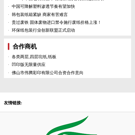
·
中国可降解塑料渗透节奏有望加快
·
韩包装纸箱紧缺 商家有苦难言
·
贵过废铁 固体废物进口禁令施行废纸价格上涨！
·
环保纸包装行业创新联盟正式启动
合作商机
·
各类两层,四层坑纸,纸板
·
凹印版无限量供应
·
佛山市伟腾彩印有限公司合资合作意向
友情链接: