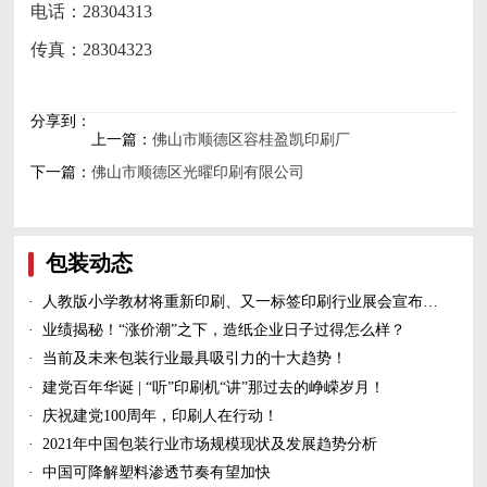
电话：28304313
传真：28304323
分享到：
上一篇：
佛山市顺德区容桂盈凯印刷厂
下一篇：
佛山市顺德区光曜印刷有限公司
包装动态
·
人教版小学教材将重新印刷、又一标签印刷行业展会宣布延期、5家造纸及包装印刷富豪上榜新财富500富人榜......
·
业绩揭秘！“涨价潮”之下，造纸企业日子过得怎么样？
·
当前及未来包装行业最具吸引力的十大趋势！
·
建党百年华诞 | “听”印刷机“讲”那过去的峥嵘岁月！
·
庆祝建党100周年，印刷人在行动！
·
2021年中国包装行业市场规模现状及发展趋势分析
·
中国可降解塑料渗透节奏有望加快