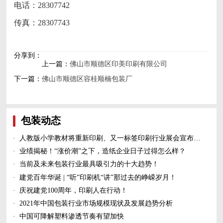
电话：28307742
传真：28307743
分享到：
上一篇：
佛山市顺德区印美印刷有限公司
下一篇：
佛山市顺德区容桂顺楠包装厂
包装动态
·
人教版小学教材将重新印刷、又一标签印刷行业展会宣布延期、5家造纸及包装印刷富豪上榜新财富500富人榜......
·
业绩揭秘！“涨价潮”之下，造纸企业日子过得怎么样？
·
当前及未来包装行业最具吸引力的十大趋势！
·
建党百年华诞 | “听”印刷机“讲”那过去的峥嵘岁月！
·
庆祝建党100周年，印刷人在行动！
·
2021年中国包装行业市场规模现状及发展趋势分析
·
中国可降解塑料渗透节奏有望加快