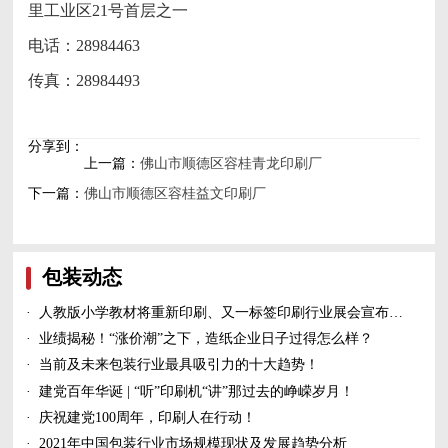
里工业区21号首层之一
电话：28984463
传真：28984493
分享到：
上一篇：
佛山市顺德区容桂青龙印刷厂
下一篇：
佛山市顺德区容桂益文印刷厂
包装动态
·
人教版小学教材将重新印刷、又一标签印刷行业展会宣布延期、5家造纸及包装印刷富豪上榜新财富500富人榜......
·
业绩揭秘！“涨价潮”之下，造纸企业日子过得怎么样？
·
当前及未来包装行业最具吸引力的十大趋势！
·
建党百年华诞 | “听”印刷机“讲”那过去的峥嵘岁月！
·
庆祝建党100周年，印刷人在行动！
·
2021年中国包装行业市场规模现状及发展趋势分析