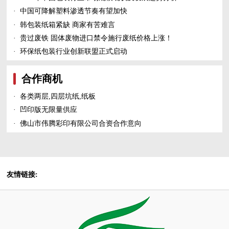
·
中国可降解塑料渗透节奏有望加快
·
韩包装纸箱紧缺 商家有苦难言
·
贵过废铁 固体废物进口禁令施行废纸价格上涨！
·
环保纸包装行业创新联盟正式启动
合作商机
·
各类两层,四层坑纸,纸板
·
凹印版无限量供应
·
佛山市伟腾彩印有限公司合资合作意向
友情链接: