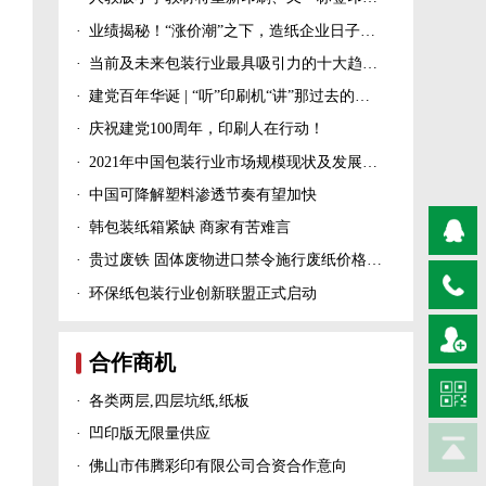
·
业绩揭秘！“涨价潮”之下，造纸企业日子过得怎么样？
·
当前及未来包装行业最具吸引力的十大趋势！
·
建党百年华诞 | “听”印刷机“讲”那过去的峥嵘岁月！
·
庆祝建党100周年，印刷人在行动！
·
2021年中国包装行业市场规模现状及发展趋势分析
·
中国可降解塑料渗透节奏有望加快
·
韩包装纸箱紧缺 商家有苦难言
·
贵过废铁 固体废物进口禁令施行废纸价格上涨！
·
环保纸包装行业创新联盟正式启动
合作商机
·
各类两层,四层坑纸,纸板
·
凹印版无限量供应
·
佛山市伟腾彩印有限公司合资合作意向