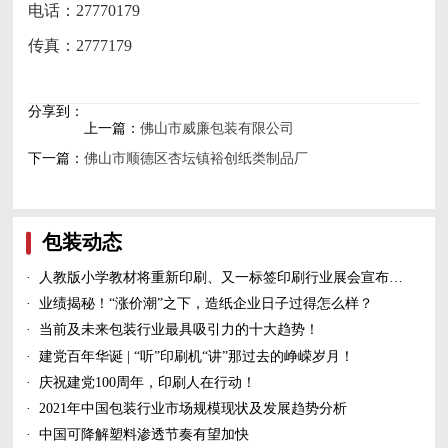
电话：27770179
传真：2777179
分享到：
上一篇：
佛山市威廉包装有限公司
下一篇：
佛山市顺德区杏坛镇裕创纸类制品厂
包装动态
·
人教版小学教材将重新印刷、又一标签印刷行业展会宣布延期、5家造纸及包装印刷富豪上榜新财富500富人榜......
·
业绩揭秘！“涨价潮”之下，造纸企业日子过得怎么样？
·
当前及未来包装行业最具吸引力的十大趋势！
·
建党百年华诞 | “听”印刷机“讲”那过去的峥嵘岁月！
·
庆祝建党100周年，印刷人在行动！
·
2021年中国包装行业市场规模现状及发展趋势分析
·
中国可降解塑料渗透节奏有望加快