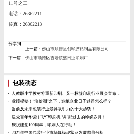
11号之二
电话：26362211
传真：26362213
分享到：
上一篇：
佛山市顺德区创晔胶粘制品有限公司
下一篇：
佛山市顺德区杏坛镇盛日业印刷厂
包装动态
·
人教版小学教材将重新印刷、又一标签印刷行业展会宣布延期、5家造纸及包装印刷富豪上榜新财富500富人榜......
·
业绩揭秘！“涨价潮”之下，造纸企业日子过得怎么样？
·
当前及未来包装行业最具吸引力的十大趋势！
·
建党百年华诞 | “听”印刷机“讲”那过去的峥嵘岁月！
·
庆祝建党100周年，印刷人在行动！
·
2021年中国包装行业市场规模现状及发展趋势分析