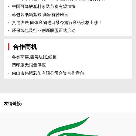
·
中国可降解塑料渗透节奏有望加快
·
韩包装纸箱紧缺 商家有苦难言
·
贵过废铁 固体废物进口禁令施行废纸价格上涨！
·
环保纸包装行业创新联盟正式启动
合作商机
·
各类两层,四层坑纸,纸板
·
凹印版无限量供应
·
佛山市伟腾彩印有限公司合资合作意向
友情链接: