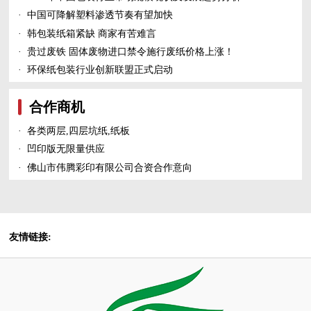
·
中国可降解塑料渗透节奏有望加快
·
韩包装纸箱紧缺 商家有苦难言
·
贵过废铁 固体废物进口禁令施行废纸价格上涨！
·
环保纸包装行业创新联盟正式启动
合作商机
·
各类两层,四层坑纸,纸板
·
凹印版无限量供应
·
佛山市伟腾彩印有限公司合资合作意向
友情链接: