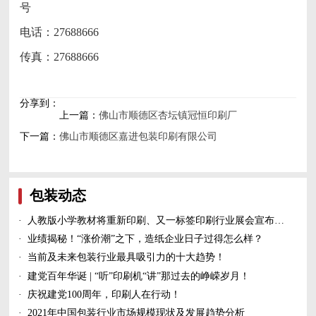
号
电话：27688666
传真：27688666
分享到：
上一篇：
佛山市顺德区杏坛镇冠恒印刷厂
下一篇：
佛山市顺德区嘉进包装印刷有限公司
包装动态
·
人教版小学教材将重新印刷、又一标签印刷行业展会宣布延期、5家造纸及包装印刷富豪上榜新财富500富人榜......
·
业绩揭秘！“涨价潮”之下，造纸企业日子过得怎么样？
·
当前及未来包装行业最具吸引力的十大趋势！
·
建党百年华诞 | “听”印刷机“讲”那过去的峥嵘岁月！
·
庆祝建党100周年，印刷人在行动！
·
2021年中国包装行业市场规模现状及发展趋势分析