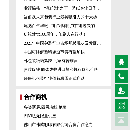
·
业绩揭秘！“涨价潮”之下，造纸企业日子过得怎么样？
·
当前及未来包装行业最具吸引力的十大趋势！
·
建党百年华诞 | “听”印刷机“讲”那过去的峥嵘岁月！
·
庆祝建党100周年，印刷人在行动！
·
2021年中国包装行业市场规模现状及发展趋势分析
·
中国可降解塑料渗透节奏有望加快
·
韩包装纸箱紧缺 商家有苦难言
·
贵过废铁 固体废物进口禁令施行废纸价格上涨！
·
环保纸包装行业创新联盟正式启动
合作商机
·
各类两层,四层坑纸,纸板
·
凹印版无限量供应
·
佛山市伟腾彩印有限公司合资合作意向