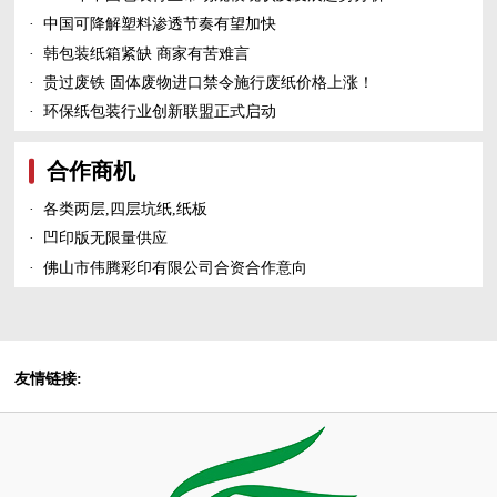
·
中国可降解塑料渗透节奏有望加快
·
韩包装纸箱紧缺 商家有苦难言
·
贵过废铁 固体废物进口禁令施行废纸价格上涨！
·
环保纸包装行业创新联盟正式启动
合作商机
·
各类两层,四层坑纸,纸板
·
凹印版无限量供应
·
佛山市伟腾彩印有限公司合资合作意向
友情链接: