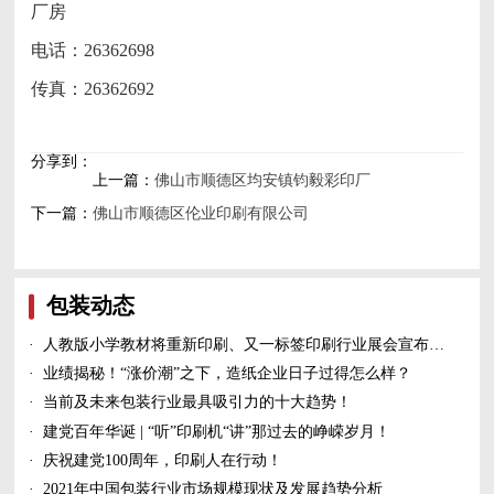
厂房
电话：26362698
传真：26362692
分享到：
上一篇：
佛山市顺德区均安镇钧毅彩印厂
下一篇：
佛山市顺德区伦业印刷有限公司
包装动态
·
人教版小学教材将重新印刷、又一标签印刷行业展会宣布延期、5家造纸及包装印刷富豪上榜新财富500富人榜......
·
业绩揭秘！“涨价潮”之下，造纸企业日子过得怎么样？
·
当前及未来包装行业最具吸引力的十大趋势！
·
建党百年华诞 | “听”印刷机“讲”那过去的峥嵘岁月！
·
庆祝建党100周年，印刷人在行动！
·
2021年中国包装行业市场规模现状及发展趋势分析