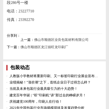
段286号一楼
电话：23227710
传真：23392270
分享到：
上一篇：
佛山市顺德区业良包装材料有限公司
下一篇：
佛山市顺德区龙江镇旺龙印刷厂
包装动态
·
人教版小学教材将重新印刷、又一标签印刷行业展会宣布延期、5家造纸及包装印刷富豪上榜新财富500富人榜......
·
业绩揭秘！“涨价潮”之下，造纸企业日子过得怎么样？
·
当前及未来包装行业最具吸引力的十大趋势！
·
建党百年华诞 | “听”印刷机“讲”那过去的峥嵘岁月！
·
庆祝建党100周年，印刷人在行动！
·
2021年中国包装行业市场规模现状及发展趋势分析