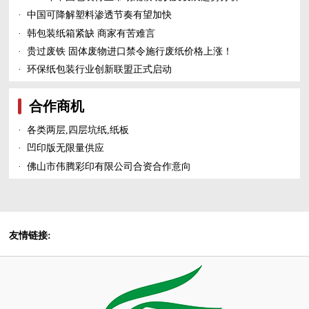
·
中国可降解塑料渗透节奏有望加快
·
韩包装纸箱紧缺 商家有苦难言
·
贵过废铁 固体废物进口禁令施行废纸价格上涨！
·
环保纸包装行业创新联盟正式启动
合作商机
·
各类两层,四层坑纸,纸板
·
凹印版无限量供应
·
佛山市伟腾彩印有限公司合资合作意向
友情链接: