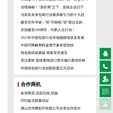
·
业绩揭秘！“涨价潮”之下，造纸企业日子过得怎么样？
·
当前及未来包装行业最具吸引力的十大趋势！
·
建党百年华诞 | “听”印刷机“讲”那过去的峥嵘岁月！
·
庆祝建党100周年，印刷人在行动！
·
2021年中国包装行业市场规模现状及发展趋势分析
·
中国可降解塑料渗透节奏有望加快
·
韩包装纸箱紧缺 商家有苦难言
·
贵过废铁 固体废物进口禁令施行废纸价格上涨！
·
环保纸包装行业创新联盟正式启动
合作商机
·
各类两层,四层坑纸,纸板
·
凹印版无限量供应
·
佛山市伟腾彩印有限公司合资合作意向