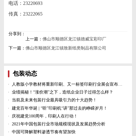
电话：23220693
传真：23222065
分享到：
上一篇：
佛山市顺德区龙江镇德威宝彩印厂
下一篇：
佛山市顺德区龙江镇致新纸类制品有限公司
包装动态
·
人教版小学教材将重新印刷、又一标签印刷行业展会宣布延期、5家造纸及包装印刷富豪上榜新财富500富人榜......
·
业绩揭秘！“涨价潮”之下，造纸企业日子过得怎么样？
·
当前及未来包装行业最具吸引力的十大趋势！
·
建党百年华诞 | “听”印刷机“讲”那过去的峥嵘岁月！
·
庆祝建党100周年，印刷人在行动！
·
2021年中国包装行业市场规模现状及发展趋势分析
·
中国可降解塑料渗透节奏有望加快