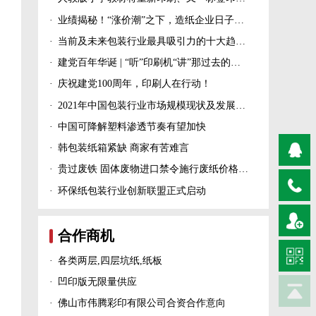
·
业绩揭秘！“涨价潮”之下，造纸企业日子过得怎么样？
·
当前及未来包装行业最具吸引力的十大趋势！
·
建党百年华诞 | “听”印刷机“讲”那过去的峥嵘岁月！
·
庆祝建党100周年，印刷人在行动！
·
2021年中国包装行业市场规模现状及发展趋势分析
·
中国可降解塑料渗透节奏有望加快
·
韩包装纸箱紧缺 商家有苦难言
·
贵过废铁 固体废物进口禁令施行废纸价格上涨！
·
环保纸包装行业创新联盟正式启动
合作商机
·
各类两层,四层坑纸,纸板
·
凹印版无限量供应
·
佛山市伟腾彩印有限公司合资合作意向