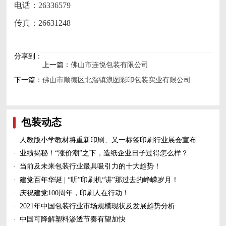
电话：26336579
传真：26631248
分享到：
上一篇：
佛山市连悦包装有限公司
下一篇：
佛山市顺德区北滘镇浪图彩印包装实业有限公司
包装动态
·
人教版小学教材将重新印刷、又一标签印刷行业展会宣布延期、5家造纸及包装印刷富豪上榜新财富500富人榜......
·
业绩揭秘！“涨价潮”之下，造纸企业日子过得怎么样？
·
当前及未来包装行业最具吸引力的十大趋势！
·
建党百年华诞 | “听”印刷机“讲”那过去的峥嵘岁月！
·
庆祝建党100周年，印刷人在行动！
·
2021年中国包装行业市场规模现状及发展趋势分析
·
中国可降解塑料渗透节奏有望加快