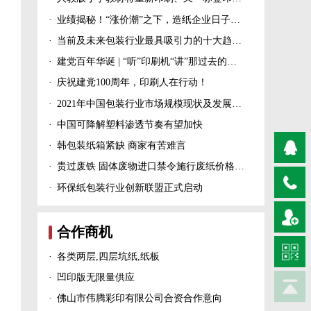
·
业绩揭秘！“涨价潮”之下，造纸企业日子过得怎么样？
·
当前及未来包装行业最具吸引力的十大趋势！
·
建党百年华诞 | “听”印刷机“讲”那过去的峥嵘岁月！
·
庆祝建党100周年，印刷人在行动！
·
2021年中国包装行业市场规模现状及发展趋势分析
·
中国可降解塑料渗透节奏有望加快
·
韩包装纸箱紧缺 商家有苦难言
·
贵过废铁 固体废物进口禁令施行废纸价格上涨！
·
环保纸包装行业创新联盟正式启动
合作商机
·
各类两层,四层坑纸,纸板
·
凹印版无限量供应
·
佛山市伟腾彩印有限公司合资合作意向