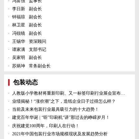
·
冯富强 监事长
·
李日新 副会长
·
钟福琼 副会长
·
林卫星 副会长
·
冯锐镜 副会长
·
王锡华 资深顾问
·
谭家满 支部书记
·
吴家明 副会长
·
苏炳坤 常务副会长
包装动态
·
人教版小学教材将重新印刷、又一标签印刷行业展会宣布延期、5家造纸及包装印刷富豪上榜新财富500富人榜......
·
业绩揭秘！“涨价潮”之下，造纸企业日子过得怎么样？
·
当前及未来包装行业最具吸引力的十大趋势！
·
建党百年华诞 | “听”印刷机“讲”那过去的峥嵘岁月！
·
庆祝建党100周年，印刷人在行动！
·
2021年中国包装行业市场规模现状及发展趋势分析