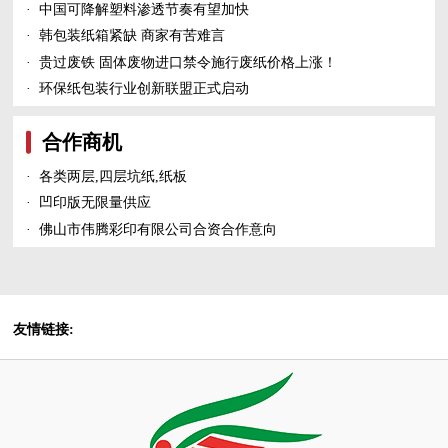
·
中国可降解塑料渗透节奏有望加快
·
韩包装纸箱紧缺 商家有苦难言
·
贵过废铁 固体废物进口禁令施行废纸价格上涨！
·
环保纸包装行业创新联盟正式启动
合作商机
·
各类两层,四层坑纸,纸板
·
凹印版无限量供应
·
佛山市伟腾彩印有限公司合资合作意向
友情链接: