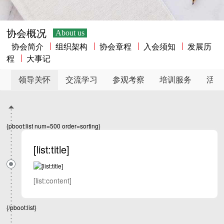
协会概况
About us
协会简介
组织架构
协会章程
入会须知
发展历
程
大事记
领导关怀
交流学习
参观考察
培训服务
活动
{pboot:list num=500 order=sorting}
[list:title]
[list:content]
{/pboot:list}