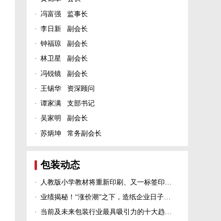
·
冯富强 监事长
·
李日新 副会长
·
钟福琼 副会长
·
林卫星 副会长
·
冯锐镜 副会长
·
王锡华 资深顾问
·
谭家满 支部书记
·
吴家明 副会长
·
苏炳坤 常务副会长
包装动态
·
人教版小学教材将重新印刷、又一标签印刷行业展会宣布延期、5家造纸及包装印刷富豪上榜新财富500富人榜......
·
业绩揭秘！“涨价潮”之下，造纸企业日子过得怎么样？
·
当前及未来包装行业最具吸引力的十大趋势！