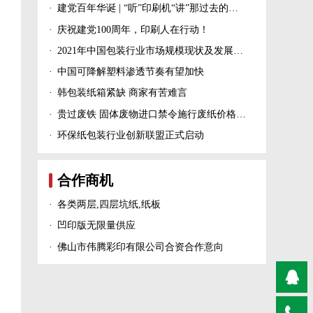
·
建党百年华诞 | “听”印刷机“讲”那过去的峥嵘岁月！
·
庆祝建党100周年，印刷人在行动！
·
2021年中国包装行业市场规模现状及发展趋势分析
·
中国可降解塑料渗透节奏有望加快
·
韩包装纸箱紧缺 商家有苦难言
·
贵过废铁 固体废物进口禁令施行废纸价格上涨！
·
环保纸包装行业创新联盟正式启动
合作商机
·
各类两层,四层坑纸,纸板
·
凹印版无限量供应
·
佛山市伟腾彩印有限公司合资合作意向