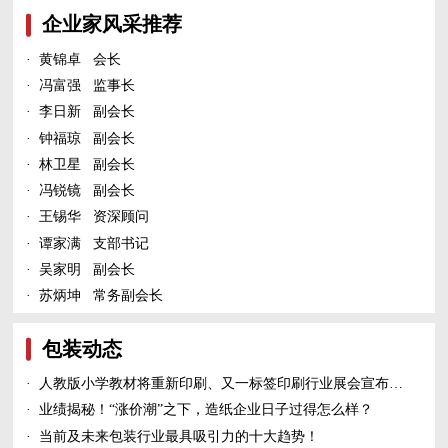
企业家风采推荐
·
黄锦卓 会长
·
冯富强 监事长
·
李日新 副会长
·
钟福琼 副会长
·
林卫星 副会长
·
冯锐镜 副会长
·
王锡华 资深顾问
·
谭家满 支部书记
·
吴家明 副会长
·
苏炳坤 常务副会长
包装动态
·
人教版小学教材将重新印刷、又一标签印刷行业展会宣布延期、5家造纸及包装印刷富豪上榜新财富500富人榜......
·
业绩揭秘！“涨价潮”之下，造纸企业日子过得怎么样？
·
当前及未来包装行业最具吸引力的十大趋势！