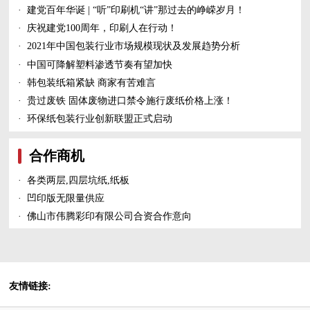
·
建党百年华诞 | “听”印刷机“讲”那过去的峥嵘岁月！
·
庆祝建党100周年，印刷人在行动！
·
2021年中国包装行业市场规模现状及发展趋势分析
·
中国可降解塑料渗透节奏有望加快
·
韩包装纸箱紧缺 商家有苦难言
·
贵过废铁 固体废物进口禁令施行废纸价格上涨！
·
环保纸包装行业创新联盟正式启动
合作商机
·
各类两层,四层坑纸,纸板
·
凹印版无限量供应
·
佛山市伟腾彩印有限公司合资合作意向
友情链接: