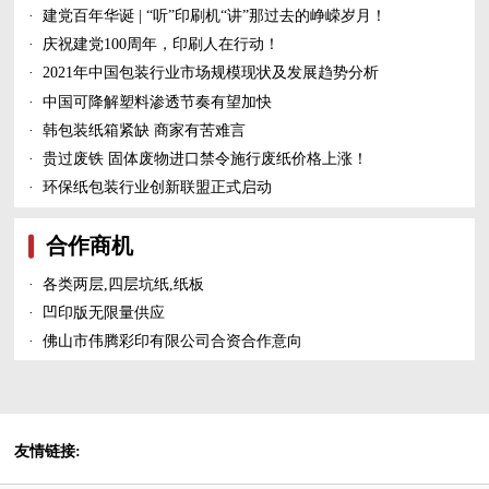
·
建党百年华诞 | “听”印刷机“讲”那过去的峥嵘岁月！
·
庆祝建党100周年，印刷人在行动！
·
2021年中国包装行业市场规模现状及发展趋势分析
·
中国可降解塑料渗透节奏有望加快
·
韩包装纸箱紧缺 商家有苦难言
·
贵过废铁 固体废物进口禁令施行废纸价格上涨！
·
环保纸包装行业创新联盟正式启动
合作商机
·
各类两层,四层坑纸,纸板
·
凹印版无限量供应
·
佛山市伟腾彩印有限公司合资合作意向
友情链接: