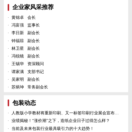
企业家风采推荐
·
黄锦卓 会长
·
冯富强 监事长
·
李日新 副会长
·
钟福琼 副会长
·
林卫星 副会长
·
冯锐镜 副会长
·
王锡华 资深顾问
·
谭家满 支部书记
·
吴家明 副会长
·
苏炳坤 常务副会长
包装动态
·
人教版小学教材将重新印刷、又一标签印刷行业展会宣布延期、5家造纸及包装印刷富豪上榜新财富500富人榜......
·
业绩揭秘！“涨价潮”之下，造纸企业日子过得怎么样？
·
当前及未来包装行业最具吸引力的十大趋势！