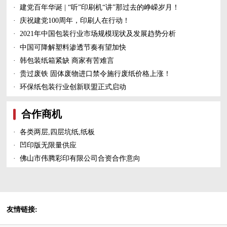
·
建党百年华诞 | “听”印刷机“讲”那过去的峥嵘岁月！
·
庆祝建党100周年，印刷人在行动！
·
2021年中国包装行业市场规模现状及发展趋势分析
·
中国可降解塑料渗透节奏有望加快
·
韩包装纸箱紧缺 商家有苦难言
·
贵过废铁 固体废物进口禁令施行废纸价格上涨！
·
环保纸包装行业创新联盟正式启动
合作商机
·
各类两层,四层坑纸,纸板
·
凹印版无限量供应
·
佛山市伟腾彩印有限公司合资合作意向
友情链接: