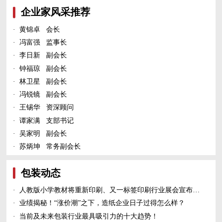
企业家风采推荐
·
黄锦卓 会长
·
冯富强 监事长
·
李日新 副会长
·
钟福琼 副会长
·
林卫星 副会长
·
冯锐镜 副会长
·
王锡华 资深顾问
·
谭家满 支部书记
·
吴家明 副会长
·
苏炳坤 常务副会长
包装动态
·
人教版小学教材将重新印刷、又一标签印刷行业展会宣布延期、5家造纸及包装印刷富豪上榜新财富500富人榜......
·
业绩揭秘！“涨价潮”之下，造纸企业日子过得怎么样？
·
当前及未来包装行业最具吸引力的十大趋势！