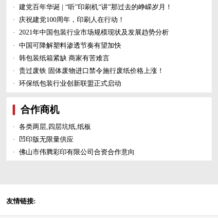
·
建党百年华诞 | “听”印刷机“讲”那过去的峥嵘岁月！
·
庆祝建党100周年，印刷人在行动！
·
2021年中国包装行业市场规模现状及发展趋势分析
·
中国可降解塑料渗透节奏有望加快
·
韩包装纸箱紧缺 商家有苦难言
·
贵过废铁 固体废物进口禁令施行废纸价格上涨！
·
环保纸包装行业创新联盟正式启动
合作商机
·
各类两层,四层坑纸,纸板
·
凹印版无限量供应
·
佛山市伟腾彩印有限公司合资合作意向
友情链接: