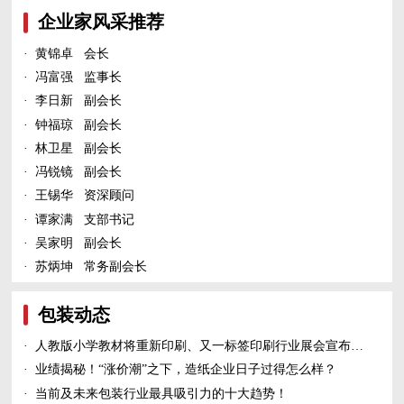
企业家风采推荐
·
黄锦卓 会长
·
冯富强 监事长
·
李日新 副会长
·
钟福琼 副会长
·
林卫星 副会长
·
冯锐镜 副会长
·
王锡华 资深顾问
·
谭家满 支部书记
·
吴家明 副会长
·
苏炳坤 常务副会长
包装动态
·
人教版小学教材将重新印刷、又一标签印刷行业展会宣布延期、5家造纸及包装印刷富豪上榜新财富500富人榜......
·
业绩揭秘！“涨价潮”之下，造纸企业日子过得怎么样？
·
当前及未来包装行业最具吸引力的十大趋势！