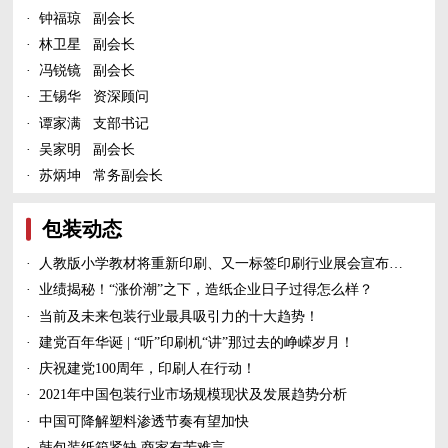
·
钟福琼 副会长
·
林卫星 副会长
·
冯锐镜 副会长
·
王锡华 资深顾问
·
谭家满 支部书记
·
吴家明 副会长
·
苏炳坤 常务副会长
包装动态
·
人教版小学教材将重新印刷、又一标签印刷行业展会宣布延期、5家造纸及包装印刷富豪上榜新财富500富人榜......
·
业绩揭秘！“涨价潮”之下，造纸企业日子过得怎么样？
·
当前及未来包装行业最具吸引力的十大趋势！
·
建党百年华诞 | “听”印刷机“讲”那过去的峥嵘岁月！
·
庆祝建党100周年，印刷人在行动！
·
2021年中国包装行业市场规模现状及发展趋势分析
·
中国可降解塑料渗透节奏有望加快
·
韩包装纸箱紧缺 商家有苦难言