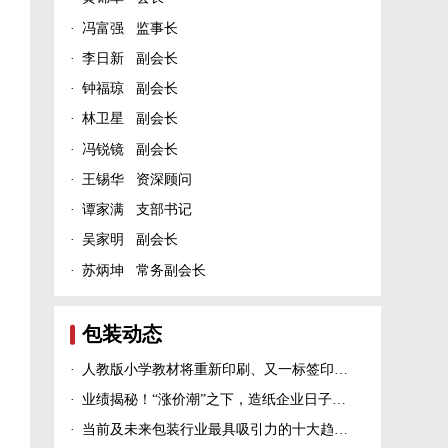
·
冯富强 监事长
·
李日新 副会长
·
钟福琼 副会长
·
林卫星 副会长
·
冯锐镜 副会长
·
王锡华 资深顾问
·
谭家满 支部书记
·
吴家明 副会长
·
苏炳坤 常务副会长
包装动态
·
人教版小学教材将重新印刷、又一标签印刷行业展会宣布延期、5家造纸及包装印刷富豪上榜新财富500富人榜......
·
业绩揭秘！“涨价潮”之下，造纸企业日子过得怎么样？
·
当前及未来包装行业最具吸引力的十大趋势！