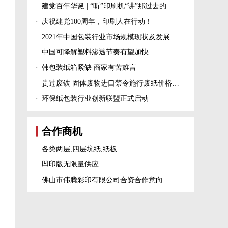
·
建党百年华诞 | “听”印刷机“讲”那过去的峥嵘岁月！
·
庆祝建党100周年，印刷人在行动！
·
2021年中国包装行业市场规模现状及发展趋势分析
·
中国可降解塑料渗透节奏有望加快
·
韩包装纸箱紧缺 商家有苦难言
·
贵过废铁 固体废物进口禁令施行废纸价格上涨！
·
环保纸包装行业创新联盟正式启动
合作商机
·
各类两层,四层坑纸,纸板
·
凹印版无限量供应
·
佛山市伟腾彩印有限公司合资合作意向