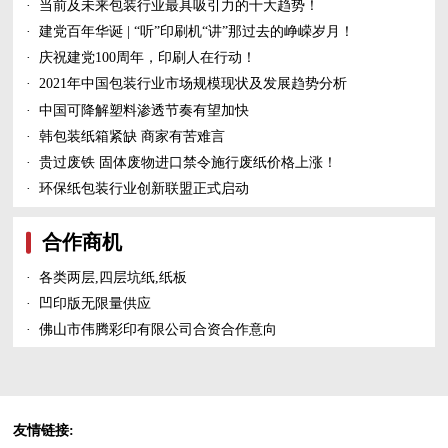
·
当前及未来包装行业最具吸引力的十大趋势！
·
建党百年华诞 | “听”印刷机“讲”那过去的峥嵘岁月！
·
庆祝建党100周年，印刷人在行动！
·
2021年中国包装行业市场规模现状及发展趋势分析
·
中国可降解塑料渗透节奏有望加快
·
韩包装纸箱紧缺 商家有苦难言
·
贵过废铁 固体废物进口禁令施行废纸价格上涨！
·
环保纸包装行业创新联盟正式启动
合作商机
·
各类两层,四层坑纸,纸板
·
凹印版无限量供应
·
佛山市伟腾彩印有限公司合资合作意向
友情链接: