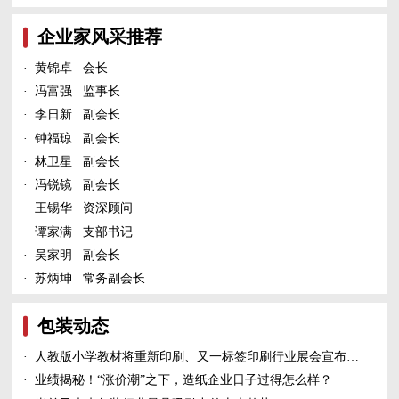
企业家风采推荐
·
黄锦卓 会长
·
冯富强 监事长
·
李日新 副会长
·
钟福琼 副会长
·
林卫星 副会长
·
冯锐镜 副会长
·
王锡华 资深顾问
·
谭家满 支部书记
·
吴家明 副会长
·
苏炳坤 常务副会长
包装动态
·
人教版小学教材将重新印刷、又一标签印刷行业展会宣布延期、5家造纸及包装印刷富豪上榜新财富500富人榜......
·
业绩揭秘！“涨价潮”之下，造纸企业日子过得怎么样？