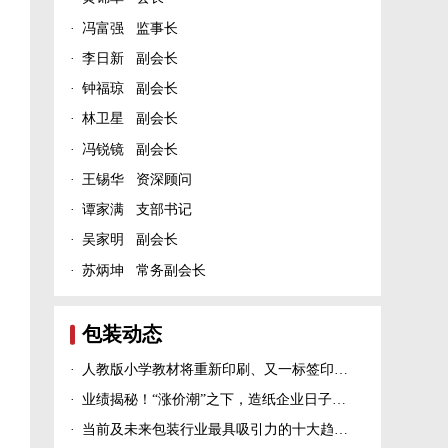
·
冯富强 监事长
·
李日新 副会长
·
钟福琼 副会长
·
林卫星 副会长
·
冯锐镜 副会长
·
王锡华 资深顾问
·
谭家满 支部书记
·
吴家明 副会长
·
苏炳坤 常务副会长
包装动态
·
人教版小学教材将重新印刷、又一标签印刷行业展会宣布延期、5家造纸及包装印刷富豪上榜新财富500富人榜......
·
业绩揭秘！“涨价潮”之下，造纸企业日子过得怎么样？
·
当前及未来包装行业最具吸引力的十大趋势！