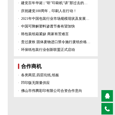
·
建党百年华诞 | “听”印刷机“讲”那过去的峥嵘岁月！
·
庆祝建党100周年，印刷人在行动！
·
2021年中国包装行业市场规模现状及发展趋势分析
·
中国可降解塑料渗透节奏有望加快
·
韩包装纸箱紧缺 商家有苦难言
·
贵过废铁 固体废物进口禁令施行废纸价格上涨！
·
环保纸包装行业创新联盟正式启动
合作商机
·
各类两层,四层坑纸,纸板
·
凹印版无限量供应
·
佛山市伟腾彩印有限公司合资合作意向