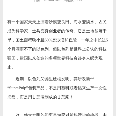
日期：2020-03-10 阅读数：147
有一个国家天天上演着沙漠变良田、海水变淡水、农民
成为科学家、士兵变身创业者的传奇。它是土地贫瘠干
旱，国土面积狭小且60%是沙漠和丘陵，一年之中长达5
个月滴雨不下的以色列。但以色列是世界上公认的科技
强国，建国以来创造的多项世界科技奇迹令人叹为观
止。
近期，以色列又诞生硬核发明。其研发新**
“SupraPulp”包装产品，不是用塑料或者铝来生产一次性
托盘，而是用甘蔗渣制成的甘蔗浆！
这一伟大发明的初衷是为应对塑料污染的挑战。由