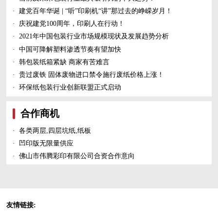
·
建党百年华诞 | “听”印刷机“讲”那过去的峥嵘岁月！
·
庆祝建党100周年，印刷人在行动！
·
2021年中国包装行业市场规模现状及发展趋势分析
·
中国可降解塑料渗透节奏有望加快
·
韩包装纸箱紧缺 商家有苦难言
·
贵过废铁 固体废物进口禁令施行废纸价格上涨！
·
环保纸包装行业创新联盟正式启动
合作商机
·
各类两层,四层坑纸,纸板
·
凹印版无限量供应
·
佛山市伟腾彩印有限公司合资合作意向
友情链接: