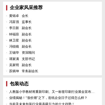
企业家风采推荐
·
黄锦卓 会长
·
冯富强 监事长
·
李日新 副会长
·
钟福琼 副会长
·
林卫星 副会长
·
冯锐镜 副会长
·
王锡华 资深顾问
·
谭家满 支部书记
·
吴家明 副会长
·
苏炳坤 常务副会长
包装动态
·
人教版小学教材将重新印刷、又一标签印刷行业展会宣布延期、5家造纸及包装印刷富豪上榜新财富500富人榜......
·
业绩揭秘！“涨价潮”之下，造纸企业日子过得怎么样？
·
当前及未来包装行业最具吸引力的十大趋势！